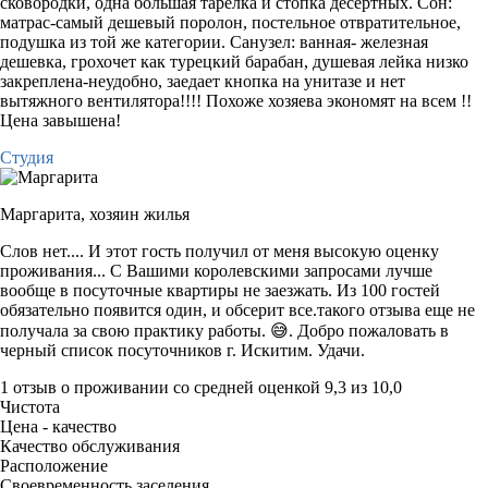
сковородки, одна большая тарелка и стопка десертных. Сон:
матрас-самый дешевый поролон, постельное отвратительное,
подушка из той же категории. Санузел: ванная- железная
дешевка, грохочет как турецкий барабан, душевая лейка низко
закреплена-неудобно, заедает кнопка на унитазе и нет
вытяжного вентилятора!!!! Похоже хозяева экономят на всем !!
Цена завышена!
Студия
Маргарита,
хозяин жилья
Слов нет.... И этот гость получил от меня высокую оценку
проживания... С Вашими королевскими запросами лучше
вообще в посуточные квартиры не заезжать. Из 100 гостей
обязательно появится один, и обсерит все.такого отзыва еще не
получала за свою практику работы. 😅. Добро пожаловать в
черный список посуточников г. Искитим. Удачи.
1 отзыв
о проживании со средней оценкой
9,3
из
10,0
Чистота
Цена - качество
Качество обслуживания
Расположение
Своевременность заселения