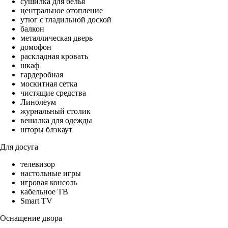
сушилка для белья
центральное отопление
утюг с гладильной доской
балкон
металлическая дверь
домофон
раскладная кровать
шкаф
гардеробная
москитная сетка
чистящие средства
Линолеум
журнальный столик
вешалка для одежды
шторы блэкаут
Для досуга
телевизор
настольные игры
игровая консоль
кабельное ТВ
Smart TV
Оснащение двора