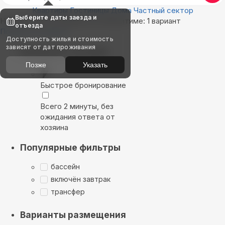
Квартиры
Гостиницы
Дома
Частный сектор
Выберите даты заезда и
Найдём, где остановиться в Искитиме: 1 вариант
отъезда
Показать на карте
Доступность жилья и стоимость
зависят от дат проживания
Выбирайте лучшее
Позже
Указать
Быстрое бронирование
Всего 2 минуты, без
ожидания ответа от
хозяина
Популярные фильтры
бассейн
включён завтрак
трансфер
Варианты размещения