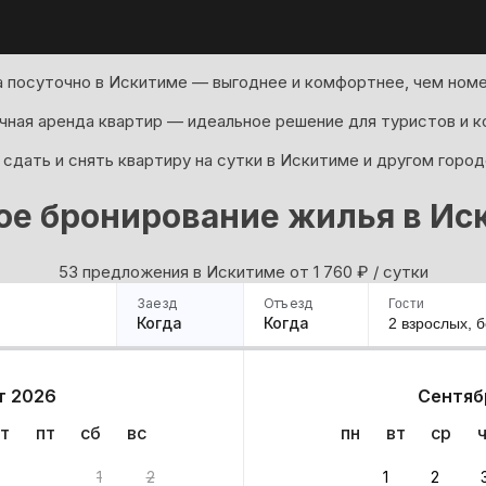
 посуточно в Искитиме — выгоднее и комфортнее, чем номе
ная аренда квартир — идеальное решение для туристов и к
сдать и снять квартиру на сутки в Искитиме и другом город
ое бронирование жилья в Ис
53 предложения в Искитиме oт 1 760
₽
/ сутки
Заезд
Отъезд
Гости
Когда
Когда
2 взрослых,
б
ример
Санкт-Петербург
Москва
Сочи
Минск
Казань
Дагестан
Кисловодск
Аб
т 2026
Сентяб
Квартиры
Гостиницы
Дома
Частный сектор
т
пт
сб
вс
пн
вт
ср
анта
1
2
1
2