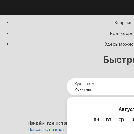
Квартира
Краткосроч
Здесь можно 
Быстр
Куда едем
Нап
Авгус
пн
вт
ср
ч
Найдём, где остановиться в Искитиме: 53 вари
Показать на карте