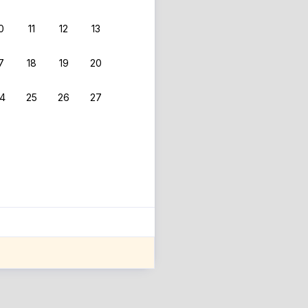
0
11
12
13
7
18
19
20
4
25
26
27
ле оценки проживания.