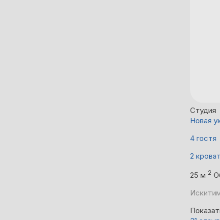
Студия
Новая у
4 гостя
2 крова
2
25 м
О
Искитим
Показат