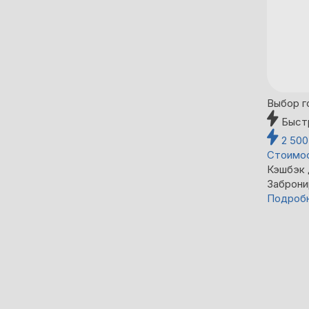
Выбор г
Быст
2 50
Стоимос
Кэшбэк
Заброни
Подроб