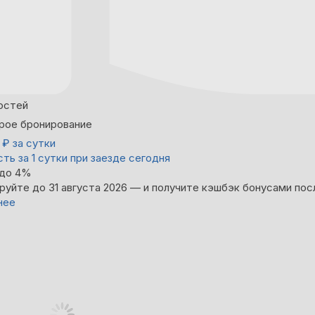
остей
рое бронирование
0
₽
за сутки
ть за 1 сутки при заезде сегодня
 до 4%
руйте до 31 августа 2026 — и получите кэшбэк бонусами пос
нее