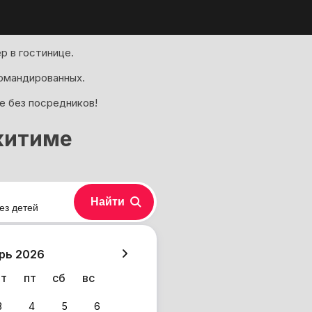
р в гостинице.
омандированных.
е без посредников!
китиме
Найти
ез детей
хазия
рь 2026
чт
пт
сб
вс
3
4
5
6